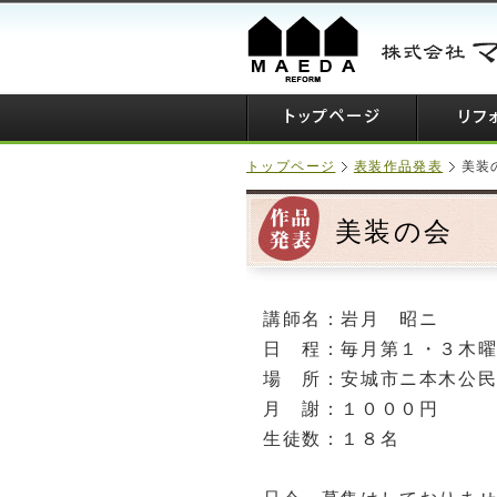
トップページ
表装作品発表
美装
美装の会
講師名：岩月 昭ニ
日 程：毎月第１・３木
場 所：安城市ニ本木公民
月 謝：１０００円
生徒数：１８名