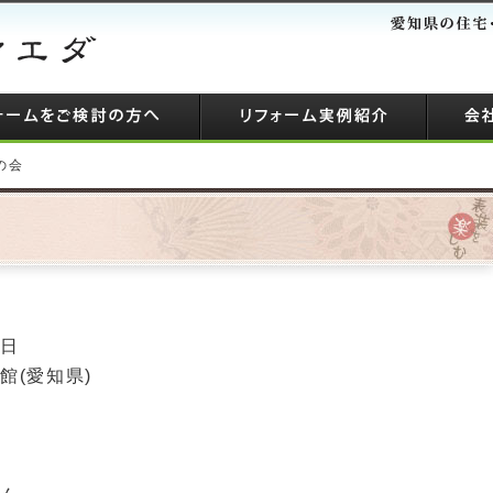
の会
曜日
館(愛知県)