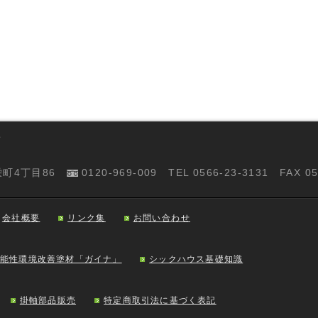
新栄町4丁目86
0120-969-009 TEL 0566-23-3131 FAX 05
会社概要
リンク集
お問い合わせ
機能性環境改善塗材「ガイナ」
シックハウス基礎知識
掛軸部品販売
特定商取引法に基づく表記