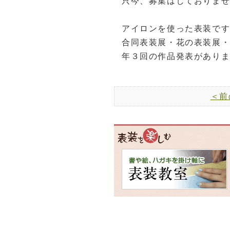
只今、募集はしておりま
アイロンを使った表装で
合同表装展・花の表装展
年３回の作品発表があり
＜前